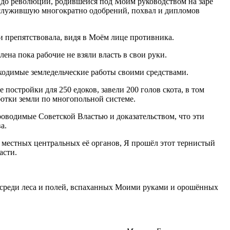
 до революции, родившейся под Моим руководством на заре
аслужившую многократно одобрений, похвал и дипломов
ки препятствовала, видя в Моём лице противника.
на пока рабочие не взяли власть в свои руки.
бходимые земледельческие работы своими средствами.
постройки для 250 едоков, завели 200 голов скота, в том
ботки земли по многопольной системе.
проводимые Советской Властью и доказательством, что эти
а.
 местных центральных её органов, Я прошёл этот тернистый
асти.
 среди леса и полей, вспаханных Моими руками и орошённых