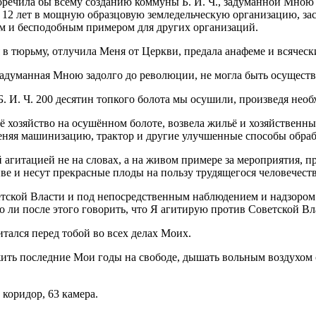
оречила бы всему созданию коммуны Б. И. Ч., задуманной Мною
а 12 лет в мощную образцовую земледельческую организацию, з
м и бесподобным примером для других организаций.
я в тюрьму, отлучила Меня от Церкви, предала анафеме и всячес
думанная Мною задолго до революции, не могла быть осуществле
Б. И. Ч. 200 десятин топкого болота мы осушили, произведя нео
 хозяйство на осушённом болоте, возвела жильё и хозяйственные 
меняя машинизацию, трактор и другие улучшенные способы обра
й агитацией не на словах, а на живом примере за мероприятия, 
е и несут прекрасные плоды на пользу трудящегося человечеств
ветской Власти и под непосредственным наблюдением и надзором
 ли после этого говорить, что Я агитирую против Советской Вл
тался перед тобой во всех делах Моих.
жить последние Мои годы на свободе, дышать вольным воздухом
коридор, 63 камера.