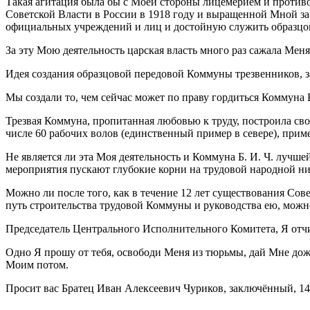
Такая агитация была бы с Моей стороны лицемерием и против
Советской Власти в России в 1918 году и выращенной Мной з
официальных учреждений и лиц и достойную служить образцо
За эту Мою деятельность царская власть много раз сажала Мен
Идея создания образцовой передовой Коммуны трезвенников, за
Мы создали то, чем сейчас может по праву гордиться Коммуна 
Трезвая Коммуна, пропитанная любовью к труду, построила своё
числе 60 рабочих волов (единственный пример в севере), при
Не является ли эта Моя деятельность и Коммуна Б. И. Ч. лучше
мероприятия пускают глубокие корни на трудовой народной нив
Можно ли после того, как в течение 12 лет существования Со
путь строительства трудовой Коммуны и руководства ею, можно
Председатель Центрального Исполнительного Комитета, Я отчи
Одно Я прошу от тебя, освободи Меня из тюрьмы, дай Мне до
Моим потом.
Просит вас Братец Иван Алексеевич Чуриков, заключённый, 14 