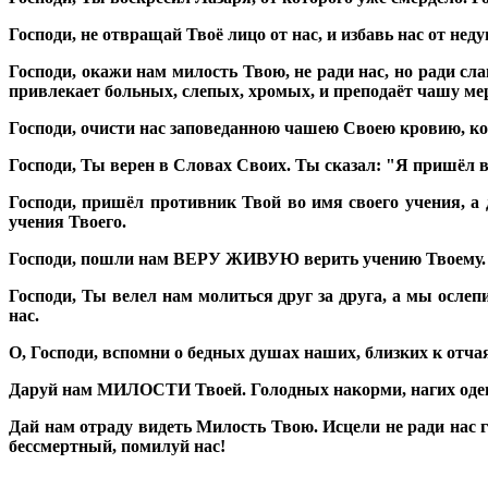
Господи, не отвращай Твоё лицо от нас, и избавь нас от неду
Господи, окажи нам милость Твою, не ради нас, но ради с
привлекает больных, слепых, хромых, и преподаёт чашу ме
Господи, очисти нас заповеданною чашею Своею кровию, ко
Господи, Ты верен в Словах Своих. Ты сказал: "Я пришёл в
Господи, пришёл противник Твой во имя своего учения, а 
учения Твоего.
Господи, пошли нам ВЕРУ ЖИВУЮ верить учению Твоему.
Господи, Ты велел нам молиться друг за друга, а мы ослеп
нас.
О, Господи, вспомни о бедных душах наших, близких к отча
Даруй нам МИЛОСТИ Твоей. Голодных накорми, нагих одень,
Дай нам отраду видеть Милость Твою. Исцели не ради на
бессмертный, помилуй нас!