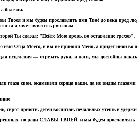
га болезни.
лавы Твоея и мы будем прославлять имя Твоё до века пред лю
рзости и хочет очистить рвотным.
торой Ты сказал: "Пейте Мою кровь, во оставление грехов".
о имя Отца Моего, и вы не приняли Меня, а придёт иной во и
для исцеления — отрезать руки, и ноги, мы достойны наказ
или глаза свои, окаменели сердца наши, да не видим глазами
янию.
 сирот приюти, детей воспитай, печальных утешь и удержи и
с грешных, но ради СЛАВЫ ТВОЕЙ, и мы будем прославлять