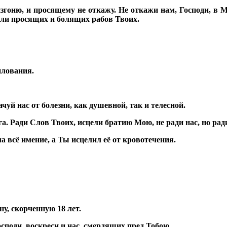
згоню, и просящему не откажу. Не откажи нам, Господи, в Ми
ели просящих и болящих рабов Твоих.
илования.
чуй нас от болезни, как душевной, так и телесной.
уга. Ради Слов Твоих, исцели братию Мою, не ради нас, но р
 всё имение, а Ты исцелил её от кровотечения.
у, скорченную 18 лет.
осподи, воскреси и нас, смердящих пред Тобою.