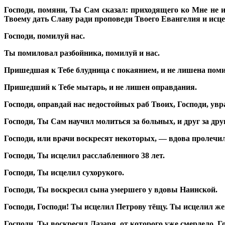
Господи, помяни, Ты Сам сказал: приходящего ко Мне не и
Твоему дать Славу ради проповеди Твоего Евангелия и исц
Господи, помилуй нас.
Ты помиловал разбойника, помилуй и нас.
Пришедшая к Тебе блудница с покаянием, и не лишена пом
Пришедший к Тебе мытарь, и не лишен оправдания.
Господи, оправдай нас недостойных раб Твоих, Господи, увра
Господи, Ты Сам научил молиться за больных, и друг за др
Господи, или врачи воскресят некоторых, — вдова пролечила
Господи, Ты исцелил расслабленного 38 лет.
Господи, Ты исцелил сухорукого.
Господи, Ты воскресил сына умершего у вдовы Наинской.
Господи, Господи! Ты исцелил Петрову тёщу. Ты исцелил жен
Господи, Ты воскресил Лазаря, от которого уже смердело. Г