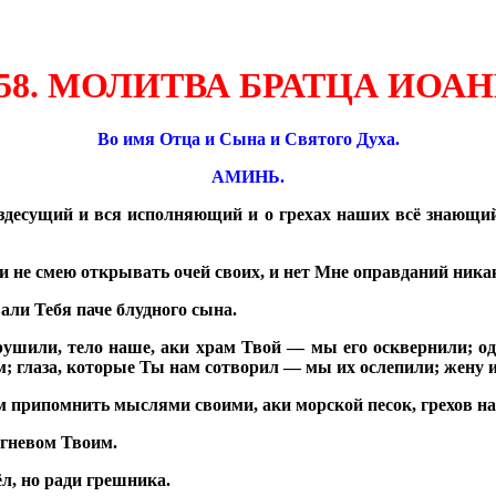
58.
МОЛИТВА БРАТЦА ИОА
Во имя Отца и Сына и Святого Духа.
АМИНЬ.
ездесущий и вся исполняющий и о грехах наших всё знающ
 и не смею открывать очей своих, и нет Мне оправданий ника
али Тебя паче блудного сына.
рушили, тело наше, аки храм Твой — мы его осквернили; о
м; глаза, которые Ты нам сотворил — мы их ослепили; жену
м припомнить мыслями своими, аки морской песок, грехов н
 гневом Твоим.
л, но ради грешника.