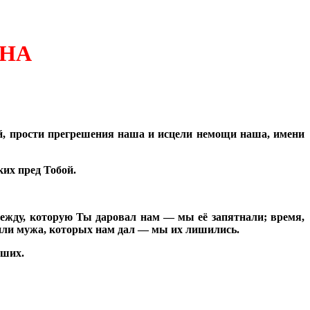
ННА
ий, прости прегрешения наша и исцели немощи наша, имени
ких пред Тобой.
дежду, которую Ты даровал нам — мы её запятнали; время,
 или мужа, которых нам дал — мы их лишились.
аших.